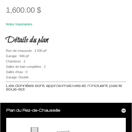
1,600.00
$
Notes Importantes
Détails du plan
Rez-de-chaussée : 2 830 pi²
Garage : 846 pi²
Chambres : 2
Salles de bain complètes : 2
Salles d’eau : 0
Garage: Double
Les données sont approximatives et n’incluent pas le
sous-sol.
Plan du Rez-de-Chaussée