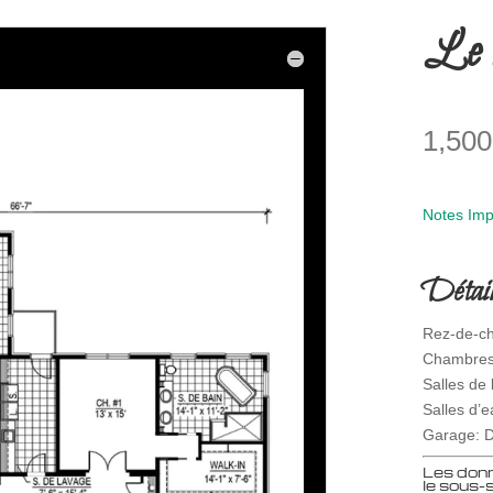
Le 
1,50
Notes Imp
Détail
Rez-de-ch
Chambres
Salles de 
Salles d’e
Garage: 
Les donn
le sous-s