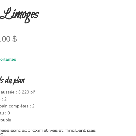
Limoges
0.00
$
ortantes
s du plan
aussée : 3 229 pi²
 : 2
bain complètes : 2
au : 0
Double
ées sont approximatives et n’incluent pas
ol.