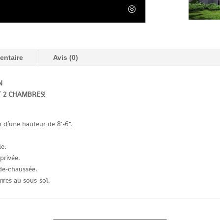
entaire
Avis (0)
N
 2 CHAMBRES!
 d’une hauteur de 8'-6".
le.
privée.
-de-chaussée.
ires au sous-sol.