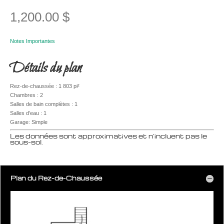
1,200.00
$
Notes Importantes
Détails du plan
Rez-de-chaussée : 1 803 pi²
Chambres : 2
Salles de bain complètes : 1
Salles d’eau : 1
Garage: Simple
Les données sont approximatives et n’incluent pas le
sous-sol.
Plan du Rez-de-Chaussée