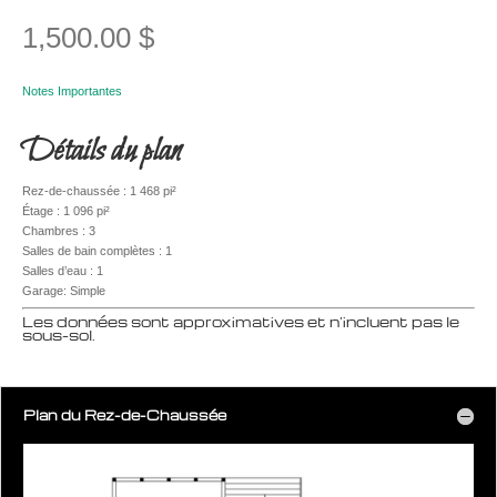
1,500.00
$
Notes Importantes
Détails du plan
Rez-de-chaussée : 1 468 pi²
Étage : 1 096 pi²
Chambres : 3
Salles de bain complètes : 1
Salles d’eau : 1
Garage: Simple
Les données sont approximatives et n’incluent pas le
sous-sol.
Plan du Rez-de-Chaussée